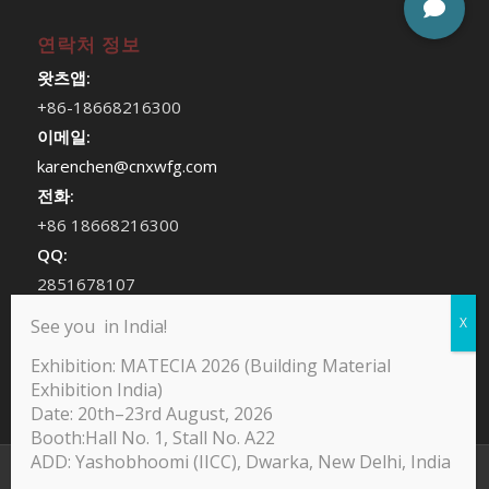
연락처 정보
왓츠앱:
+86-18668216300
이메일:
karenchen@cnxwfg.com
전화:
+86 18668216300
QQ:
2851678107
위챗:
See you in India!
chenhan409
Exhibition: MATECIA 2026 (Building Material
Exhibition India)
Date: 20th–23rd August, 2026
Booth:Hall No. 1, Stall No. A22
ADD: Yashobhoomi (IICC), Dwarka, New Delhi, India
@Copyright -Yodean Decor Furniture Paper