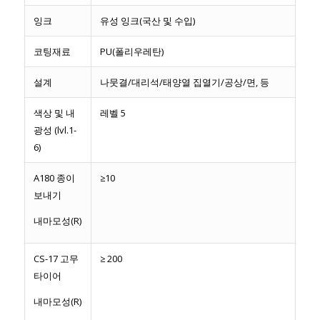
잉크
유성 잉크(국산 및 수입)
코팅재료
PU(폴리우레탄)
설계
나뭇결/대리석/태양열 집열기/공상/면, 등
색상 및 내
레벨 5
광성 (lvl.1-
6)
A180 종이
≥10
보내기
내마모성(R)
CS-17 고무
≥ 200
타이어
내마모성(R)