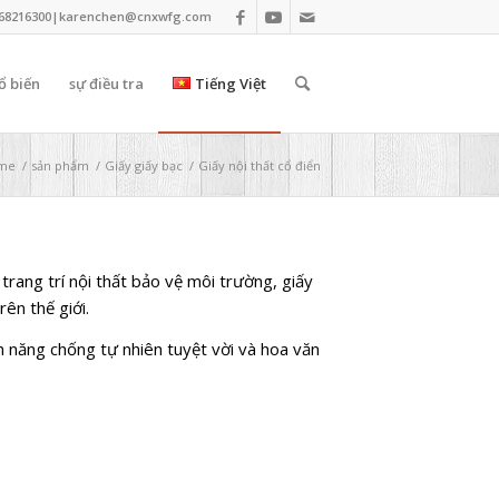
68216300|
karenchen@cnxwfg.com
ổ biến
sự điều tra
Tiếng Việt
me
/
sản phẩm
/
Giấy giấy bạc
/
Giấy nội thất cổ điển
trang trí nội thất bảo vệ môi trường, giấy
ên thế giới.
h năng chống tự nhiên tuyệt vời và hoa văn