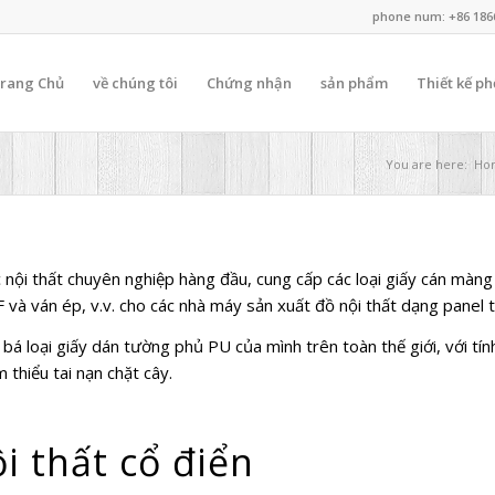
phone num: +86 186
rang Chủ
về chúng tôi
Chứng nhận
sản phẩm
Thiết kế ph
You are here:
Ho
 nội thất chuyên nghiệp hàng đầu, cung cấp các loại giấy cán màng 
 và ván ép, v.v. cho các nhà máy sản xuất đồ nội thất dạng panel tr
 loại giấy dán tường phủ PU của mình trên toàn thế giới, với tín
thiểu tai nạn chặt cây.
i thất cổ điển