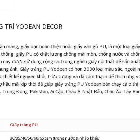
G TRÍ YODEAN DECOR
án màng, giấy bạc hoàn thiện hoặc giấy vân gỗ PU, là một loại giấy
 thống, giấy PU có chất lượng chống mài mòn, chống nước và chốn
ện nay được sử dụng rộng rãi trong ngành giấy nội thất để sản xuấ
ung ảnh. Giấy tráng PU Yodean có hơn 3000 loại màu sắc, ngoài nhiề
ác thiết kế nguyên khối, trừu tượng và đá cẩm thạch để thích ứng vớ
 hậu mãi kịp thời đã giúp giấy tráng PU Yodean bán chạy cả ở thị
 Trung Đông-Pakistan, Ai Cập, Châu Á-Nhật Bản, Châu Âu-Tây Ba
Giấy tráng PU
30/35/40/50/60/65gsm (trong nước & nhập khẩu)