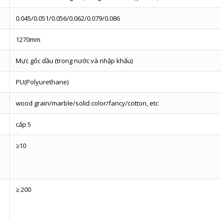
0.045/0.051/0.056/0.062/0.079/0.086
1270mm
Mực gốc dầu (trong nước và nhập khẩu)
PU(Polyurethane)
wood grain/marble/solid color/fancy/cotton, etc
cấp 5
≥10
≥ 200