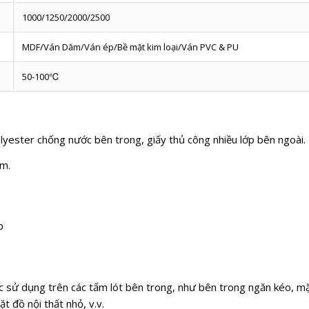
1000/1250/2000/2500
MDF/Ván Dăm/Ván ép/Bề mặt kim loại/Ván PVC & PU
50-100℃
ter chống nước bên trong, giấy thủ công nhiều lớp bên ngoài.
0m.
p
c sử dụng trên các tấm lót bên trong, như bên trong ngăn kéo, mặ
t đồ nội thất nhỏ, v.v.