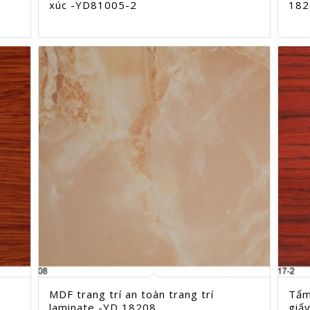
xúc -YD81005-2
182
MDF trang trí an toàn trang trí
Tấm
laminate -YD 18208
giấ