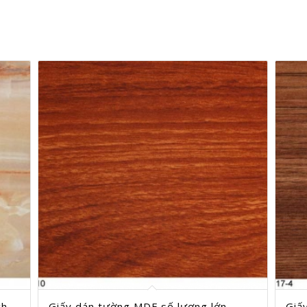
ch
Giấy dán tường MDF số lượng lớn-
Giấ