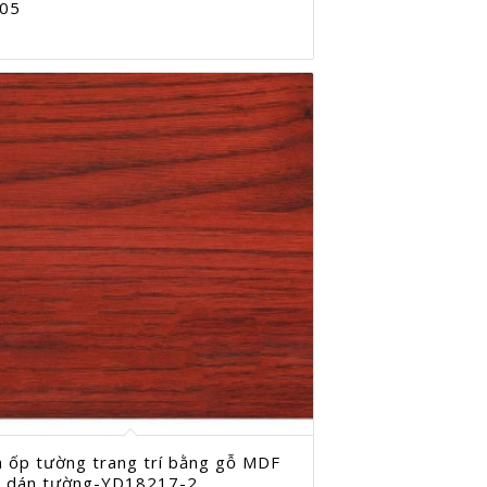
05
 ốp tường trang trí bằng gỗ MDF
y dán tường-YD18217-2