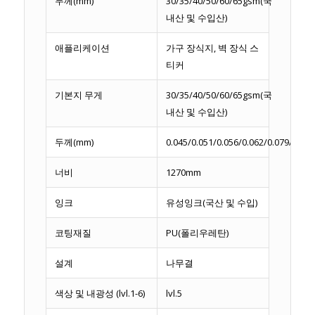
두께(mm)
30/35/40/50/60/65gsm(국
내산 및 수입산)
애플리케이션
가구 장식지, 벽 장식 스
티커
기본지 무게
30/35/40/50/60/65gsm(국
내산 및 수입산)
두께(mm)
0.045/0.051/0.056/0.062/0.079/0.086
너비
1270mm
잉크
유성잉크(국산 및 수입)
코팅재질
PU(폴리우레탄)
설계
나무결
색상 및 내광성 (lvl.1-6)
lvl.5