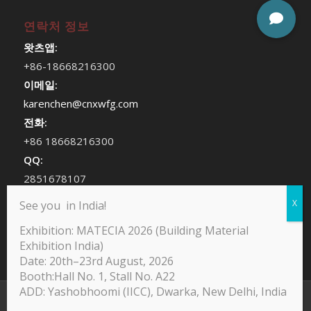
연락처 정보
왓츠앱:
+86-18668216300
이메일:
karenchen@cnxwfg.com
전화:
+86 18668216300
QQ:
2851678107
위챗:
See you in India!
chenhan409
Exhibition: MATECIA 2026 (Building Material
Exhibition India)
Date: 20th–23rd August, 2026
Booth:Hall No. 1, Stall No. A22
ADD: Yashobhoomi (IICC), Dwarka, New Delhi, India
@Copyright -Yodean Decor Furniture Paper