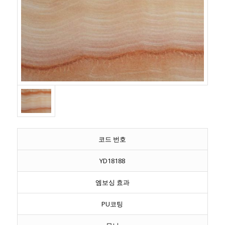
코드 번호
YD18188
엠보싱 효과
PU코팅