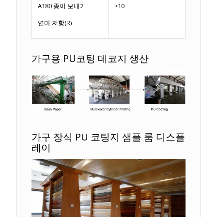
A180 종이 보내기
≥10
연마 저항(R)
가구용 PU코팅 데코지 생산
가구 장식 PU 코팅지 샘플 룸 디스플
레이