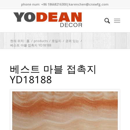
phone num: +86 18668216300|
karenchen@cnxwfg.com
현재 위치:
홈
/
products
/
호일지
/
권위 있는
/
베스트 마블 접촉지 YD18188
베스트 마블 접촉지
YD18188