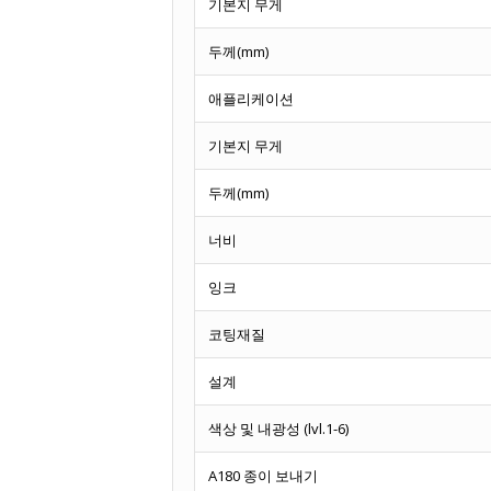
기본지 무게
두께(mm)
애플리케이션
기본지 무게
두께(mm)
너비
잉크
코팅재질
설계
색상 및 내광성 (lvl.1-6)
A180 종이 보내기