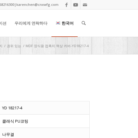
68216300|
karenchen@cnxwfg.com
이션
우리에게 연락하다
한국어
지
/
권위 있는
/
MDF 장식용 접촉지 책상 커버-YD18217-4
YD 18217-4
클래식 PU코팅
나무결