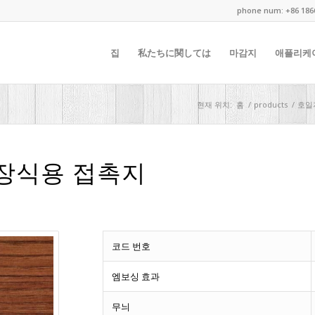
phone num: +86 186
집
私たちに関しては
마감지
애플리케
현재 위치:
홈
/
products
/
호일
 장식용 접촉지
코드 번호
엠보싱 효과
무늬