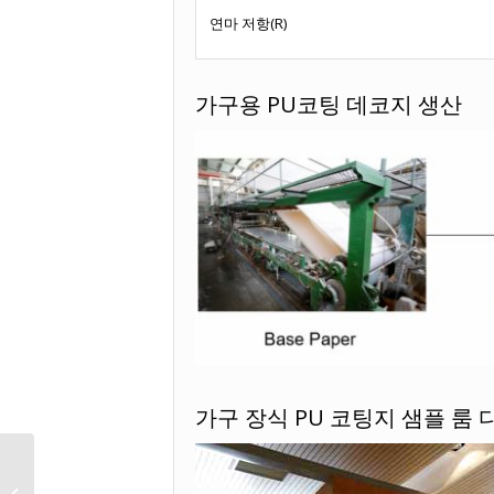
연마 저항(R)
가구용 PU코팅 데코지 생산
가구 장식 PU 코팅지 샘플 룸
MDF 장식 장식 합판 벽