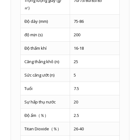
Trọng lượng giấy (g/
70/73/80/83/85
㎡)
Độ dày (mm)
75-86
độ mịn (s)
200
Độ thấm khí
16-18
Căng thẳng khô (n)
25
Sức căng ướt (n)
5
Tuổi
7.5
Sự hấp thụ nước
20
Độ ẩm（％）
2.5
Titan Dioxide（％）
26-40