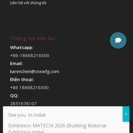
Liên hệ với chúng tôi
Thông tin liên lạc
Whatsapp:
+86-18668216300
Email:
karenchen@cnxwfg.com
Điện thoại:
+86 18668216300
QQ:
2851678107
WeChat:
See you in India!
chenhan409
Exhibition: MATECIA 2026 (Building Material
Exhibition India)