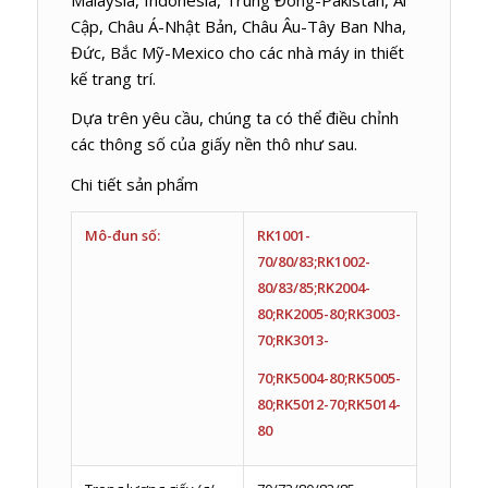
Cập, Châu Á-Nhật Bản, Châu Âu-Tây Ban Nha,
Đức, Bắc Mỹ-Mexico cho các nhà máy in thiết
kế trang trí.
Dựa trên yêu cầu, chúng ta có thể điều chỉnh
các thông số của giấy nền thô như sau.
Chi tiết sản phẩm
Mô-đun số:
RK1001-
70/80/83;RK1002-
80/83/85;RK2004-
80;RK2005-80;RK3003-
70;RK3013-
70;RK5004-80;RK5005-
80;RK5012-70;RK5014-
80