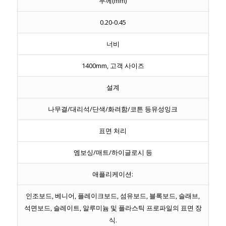
두께(mm)
0.20-0.45
너비
1400mm, 고객 사이즈
설계
나무결/대리석/단색/화려함/코튼 등유성잉크
표면 처리
엠보싱/매트/하이글로시 등
애플리케이션:
인조보드, 베니어, 플레이크보드, 섬유보드, 블록보드, 슬래브,
석면보드, 슬레이트, 알루미늄 및 플라스틱 프로파일의 표면 장
식.