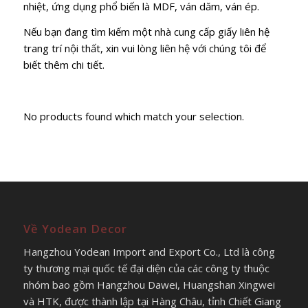
nhiệt, ứng dụng phổ biến là MDF, ván dăm, ván ép.
Nếu bạn đang tìm kiếm một nhà cung cấp giấy liên hệ
trang trí nội thất, xin vui lòng liên hệ với chúng tôi để
biết thêm chi tiết.
No products found which match your selection.
Về Yodean Decor
Hangzhou Yodean Import and Export Co., Ltd là công
ty thương mại quốc tế đại diện của các công ty thuộc
nhóm bao gồm Hangzhou Dawei, Huangshan Xingwei
và HTK, được thành lập tại Hàng Châu, tỉnh Chiết Giang