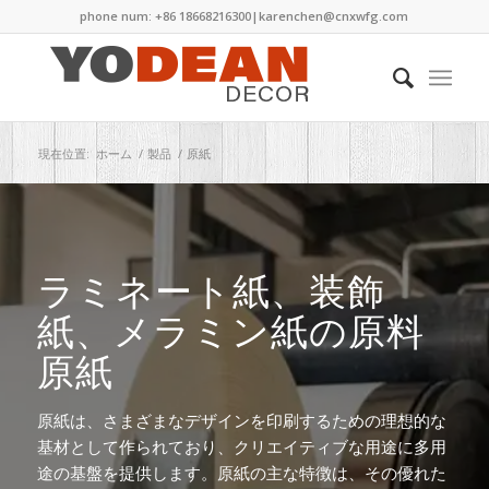
phone num: +86 18668216300|
karenchen@cnxwfg.com
現在位置:
ホーム
/
製品
/
原紙
ラミネート紙、装飾
紙、メラミン紙の原料
原紙
原紙は、さまざまなデザインを印刷するための理想的な
基材として作られており、クリエイティブな用途に多用
途の基盤を提供します。原紙の主な特徴は、その優れた