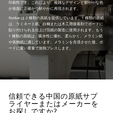
印刷性です。これにより、複雑なデザインと鮮やかな色
が表面に正確かつ鮮やかに再現されます。
Runkai は 2 種類の原紙を提供しています。1 種類の原紙
は、ラミネート紙、白糊または木工用接着剤でボードに
貼り付けられる仕上げ箔紙の製造に使用されます。もう
1 種類の原紙は、吸水性に優れ、柔らかく、メラミン紙
や装飾紙に適しています。メラミンを含浸させた後、ボ
ードに重い重量で加熱プレスします。
信頼できる中国の原紙サプ
ライヤーまたはメーカーを
お探しですか?