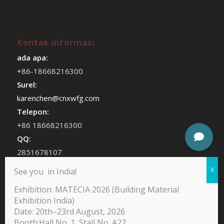
Kontak informasi
ada apa:
+86-18668216300
Surel:
karenchen@cnxwfg.com
Telepon:
+86 18668216300
QQ:
2851678107
WeChat:
See you in India!
chenhan409
Exhibition: MATECIA 2026 (Building Material
Exhibition India)
Date: 20th–23rd August, 2026
Booth:Hall No. 1, Stall No. A22