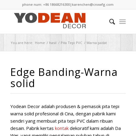
phone num: +86 18668216300|
karenchen@cnxwfg.com
You are here:
Home
/
hasil
/
Pita Tepi PVC
/
Warna padat
Edge Banding-Warna
solid
Yodean Decor adalah produsen & pemasok pita tepi
warna solid profesional di Cina, dengan pabrik kami
sendiri yang membuat pita tepi PVC dalam ribuan
desain. Pabrik kertas
kontak
dekoratif kami adalah Da
Wei, yang memiliki pengalaman puluhan tahun di