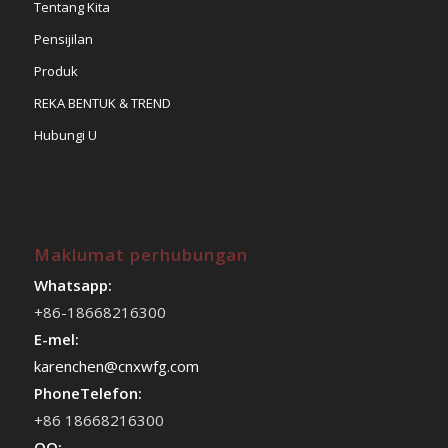
Tentang Kita
Pensijilan
Produk
REKA BENTUK & TREND
Hubungi U
Maklumat perhubungan
Whatsapp:
+86-18668216300
E-mel:
karenchen@cnxwfg.com
PhoneTelefon:
+86 18668216300
QQ: