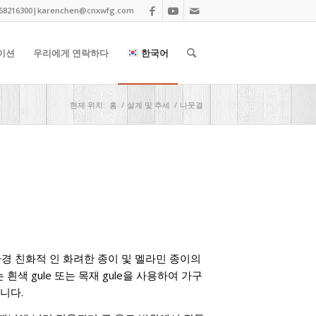
68216300|
karenchen@cnxwfg.com
이션
우리에게 연락하다
한국어
현재 위치:
홈
/
설계 및 추세
/
나뭇결
 환경 친화적 인 화려한 종이 및 멜라민 종이의
흰색 gule 또는 목재 gule을 사용하여 가구
니다.