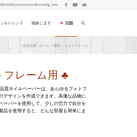
68216300|
karenchen@cnxwfg.com
イン&トレンド
連絡します
日語
現在位置:
ホーム
/
適用
/
フォトフレーム
ォトフレーム用 ♣
高品質ホイルペーパーは、あらゆるフォトフ
のデザインを作成できます。高価な品物に
ペーパーを使用して、少しの労力で自分を
製品を使用すると、どんな部屋も簡単にま