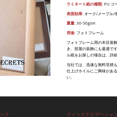
ラミネート紙の種類:
PU コ
表面効果:
オーク/メープル/
重量:
30-50gsm
用途:
フォトフレーム
フォトフレーム用の木目装
き、部屋の装飾にも最適で
ル紙をお探しの場合は、詳
当社では、迅速な無料見積
仕上げホイルにご興味があ
い。
ンク
クイックナビゲーショ