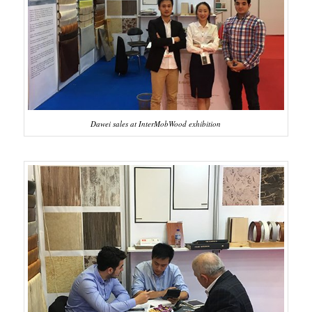
Dawei sales at InterMobWood exhibition