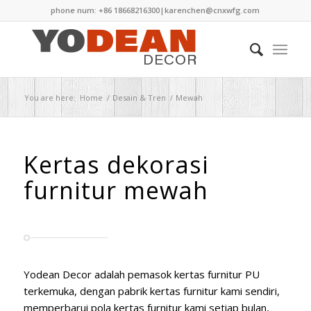
phone num: +86 18668216300|
karenchen@cnxwfg.com
You are here:
Home
/
Desain & Tren
/
Mewah
Kertas dekorasi
furnitur mewah
Yodean Decor adalah pemasok kertas furnitur PU
terkemuka, dengan pabrik kertas furnitur kami sendiri,
memperbarui pola kertas furnitur kami setiap bulan,