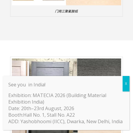
门用三聚氰胺纸
See you in India!
Exhibition: MATECIA 2026 (Building Material
Exhibition India)
Date: 20th–23rd August, 2026
Booth:Hall No. 1, Stall No. A22
ADD: Yashobhoomi (IICC), Dwarka, New Delhi, India